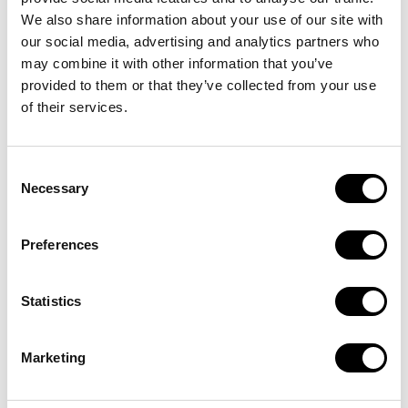
¿Puedo solicitar un cambio de fecha, cambio de
We also share information about your use of our site with
número de comensales o cancelar la reserva?
our social media, advertising and analytics partners who
may combine it with other information that you’ve
provided to them or that they’ve collected from your use
INFORMACIÓN GENERAL
of their services.
Consent
Necessary
Selection
¿Qué menús ofrecen?
Preferences
¿Hay código de vestimenta?
Statistics
¿Está el restaurante adaptado para personas con
movilidad reducida?
Marketing
¿Disponen de parking?