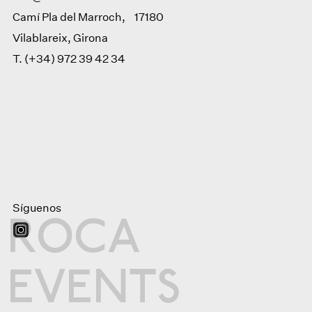
Camí Pla del Marroch, 17180
Vilablareix, Girona
T.
(+34) 972 39 42 34
Síguenos
R
O
C
A
E
V
E
N
T
S