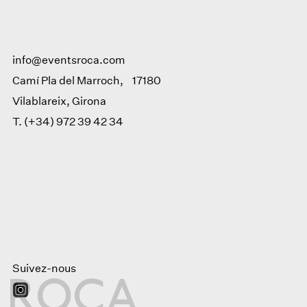
info@eventsroca.com
Camí Pla del Marroch, 17180
Vilablareix, Girona
T. (+34) 972 39 42 34
Suivez-nous
R
O
C
A