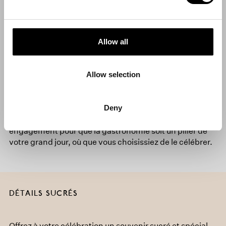
Nous pensons que la gastronomie doit jouer un rôle
essentiel lors des journées les plus spéciales. C’est
Allow all
pourquoi nous nous engageons à apporter l’excellence
d’
El Celler de Can Roca
à vos célébrations, forts de
décennies d’expérience. Nous vous proposons une
Allow selection
cuisine qui mêle tradition et innovation, avec des
apéritifs, des plats et des desserts uniques, toujours
fidèles à la qualité, à la proximité et à la saisonnalité des
Deny
produits.
Toute notre équipe travaille avec professionnalisme et
engagement pour que la gastronomie soit un pilier de
votre grand jour, où que vous choisissiez de le célébrer.
DÉTAILS SUCRÉS
Offrez à votre célébration un souvenir sucré et spécial