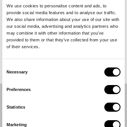
CHEZ NOUS OU CHEZ VOUS
We use cookies to personalise content and ads, to
provide social media features and to analyse our traffic.
We also share information about your use of our site with
Souhaitez-vous vivre l’essence de
Roca Events
à
Mas
our social media, advertising and analytics partners who
Marroch
, ou préférez-vous que nous l’amenions là où
may combine it with other information that you’ve
vous le désirez ? Nous nous adaptons à tout espace et à
provided to them or that they’ve collected from your use
toute exigence pour donner vie à votre événement,
of their services.
qu’il s’agisse d’un banquet intime, d’une grande fête ou
d’une célébration d’entreprise. De la gastronomie à la
mise en scène, notre équipe s’occupe de chaque détail
Consent
pour que vous n’ayez qu’à en profiter.
Necessary
Selection
Preferences
PROFITEZ D’EL CELLER AVEC VOS
INVITÉS
Statistics
Marketing