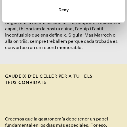
A Roca Events et proposem l’encant exclusiu de Mas
Deny
Marroch per al teu esdeveniment. Alhora, també ens
desplacem on tu vulguis perquè la teva celebració
tingui tota la nostra essència. Ens adaptem a qualsevol
espai, i hi portem la nostra cuina, l’equip i l’estil
inconfusible que ens defineix. Sigui al Mas Marroch o
allà on triïs, sempre treballem perquè cada trobada es
converteixi en un record memorable.
GAUDEIX D’EL CELLER PER A TU I ELS
TEUS CONVIDATS
Creemos que la gastronomía debe tener un papel
fundamental en los días más especiales. Por eso,