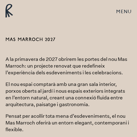
MENU
MAS MARROCH 2027
A la primavera de 2027 obrirem les portes del nou Mas
Marroch: un projecte renovat que redefineix
l’experiència dels esdeveniments i les celebracions.
El nou espai comptarà amb una gran sala interior,
porxos oberts al jardí i nous espais exteriors integrats
en l’entorn natural, creant una connexió fluida entre
arquitectura, paisatge i gastronomia.
Pensat per acollir tota mena d’esdeveniments, el nou
Mas Marroch oferirà un entorn elegant, contemporani i
flexible.