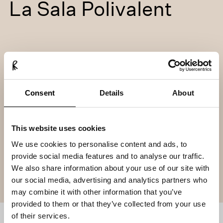
La Sala Polivalent
Just al costat de la Masia, disposem d’un ampli espai
concebut per a conferències, banquets i tota mena
Consent
Details
About
d’esdeveniments. Amb unes línies arquitectòniques
modernes que s’integren perfectament en l’entorn, la
seva estètica minimalista permet personalitzar cada
This website uses cookies
detall per reflectir la teva imatge corporativa o l’estil de
la teva celebració.
We use cookies to personalise content and ads, to
provide social media features and to analyse our traffic.
Un entorn flexible i funcional, ideal per viure moments
We also share information about your use of our site with
especials.
our social media, advertising and analytics partners who
may combine it with other information that you’ve
provided to them or that they’ve collected from your use
of their services.