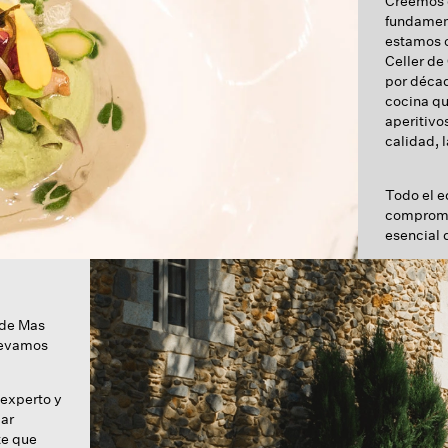
Creemos q
fundament
estamos c
Celler de
por déca
cocina qu
aperitivos
calidad, 
Todo el e
compromis
esencial 
 de Mas
llevamos
 experto y
jar
te que