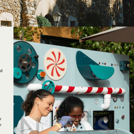
ad
N
T
S
y
o