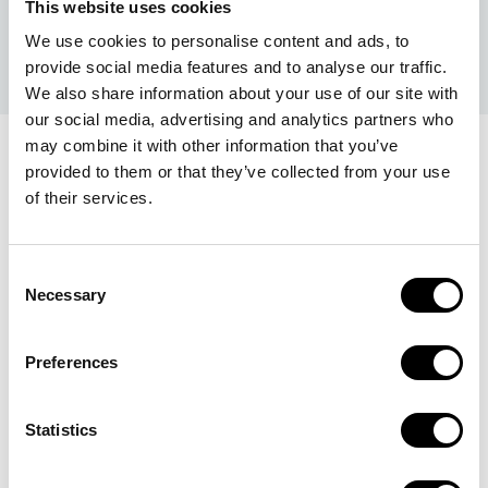
This website uses cookies
lo antes posible. Escríbenos un correo
o llámanos al
(+34) 972 39 42 34
.
We use cookies to personalise content and ads, to
provide social media features and to analyse our traffic.
We also share information about your use of our site with
our social media, advertising and analytics partners who
may combine it with other information that you’ve
Contáctanos
provided to them or that they’ve collected from your use
of their services.
Consent
Nombre
Necessary
Selection
Preferences
¿Qué quieres celebrar?
Statistics
Escoge una opción